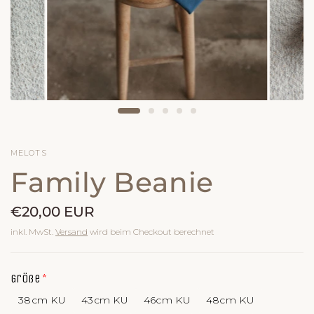
MELOTS
Family Beanie
€20,00 EUR
inkl. MwSt.
Versand
wird beim Checkout berechnet
Größe
38cm KU
43cm KU
46cm KU
48cm KU