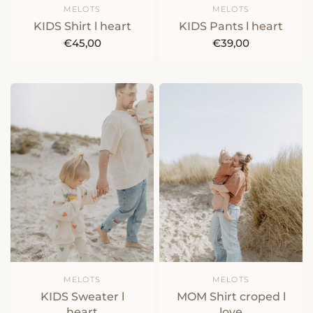
MELOTS
MELOTS
KIDS Shirt l heart
KIDS Pants l heart
€45,00
€39,00
MELOTS
MELOTS
KIDS Sweater l
MOM Shirt croped l
heart
love