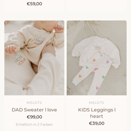
€59,00
MELOTS
MELOTS
DAD Sweater l love
KIDS Leggings l
heart
€99,00
€39,00
Erhältlich in 2 Farben
natur
peach